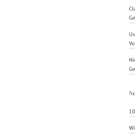
Cl
Ge
Us
Vo
Ni
Ge
Ne
10
Wi